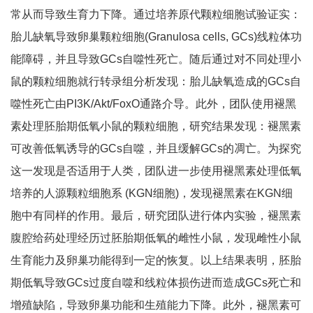
常从而导致生育力下降。通过培养原代颗粒细胞试验证实：
胎儿缺氧导致卵巢颗粒细胞(Granulosa cells, GCs)线粒体功
能障碍，并且导致GCs自噬性死亡。随后通过对不同处理小
鼠的颗粒细胞就行转录组分析发现：胎儿缺氧造成的GCs自
噬性死亡由PI3K/Akt/FoxO通路介导。此外，团队使用褪黑
素处理胚胎期低氧小鼠的颗粒细胞，研究结果发现：褪黑素
可改善低氧诱导的GCs自噬，并且缓解GCs的凋亡。为探究
这一发现是否适用于人类，团队进一步使用褪黑素处理低氧
培养的人源颗粒细胞系 (KGN细胞)，发现褪黑素在KGN细
胞中有同样的作用。最后，研究团队进行体内实验，褪黑素
腹腔给药处理经历过胚胎期低氧的雌性小鼠，发现雌性小鼠
生育能力及卵巢功能得到一定的恢复。以上结果表明，胚胎
期低氧导致GCs过度自噬和线粒体损伤进而造成GCs死亡和
增殖缺陷，导致卵巢功能和生殖能力下降。此外，褪黑素可