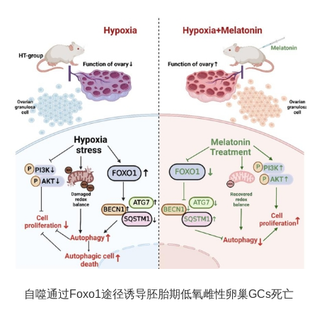
自噬通过Foxo1途径诱导胚胎期低氧雌性卵巢GCs死亡