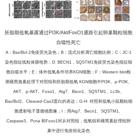
胚胎期低氧暴露通过PI3K/Akt/FoxO1通路引起卵巢颗粒细胞
自噬性死亡
A：Bax/Bcl-2免疫荧光染色；B：流式分析凋亡细胞比例；C：JC-1
染色指征线粒体膜电势；D: BECN1，SQSTM1免疫荧光染色指征细
胞自噬水平；E：体外低氧条件培养KGN细胞；F：Western blot检
测褪黑激素处理下对照组和胚胎期低氧 KGN细胞中PI3K、p-PI3K、
AKT、p-AKT、Foxo1、Atg7、Becn1、SQSTM1、Lc3b、
Bax/Bcl2、Cleaved-Cas3蛋白的表达；G-H: 对照和低氧小鼠颗粒细
胞透射电子显微镜图像；I：用Atg7、Becn1、SQSTM1、
Caspase3、Pcna 和Foxo1对从对照组，低氧组和褪黑素处理组卵
巢中进行免疫组化染色